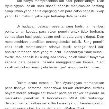
Tak hanya mempresentasikan hasil penelitiannya, Dian
Ayuningtyas, salah satu dosen peneliti menjelaskan tentang
sikap ilmiah yang harus dipegang oleh para calon peneliti. Sikap
yang Dian maksud yakni jujur terhadap data penelitian.
Di hadapan belasan peserta yang hadir, ia memberi
pemahaman kepada para calon peneliti untuk tidak berharap
cemas akan hasil positif dalam melihat data yang didapat. Dian
mencontohkan penelitian tentang deteksi toksik. Sang peneliti
tidak boleh memaksakan adanya toksik sebagai hasil dari
analisis terhadap data yang muncul. “Sebenarnya tidak muncul
toksik, tapi peneliti itu bilang ada toksik, boleh tidak?” tanyanya
kepada para peserta, peserta menggelengkan kepala. “Jadi
salah satu sikap ilmiah yaitu harus jujur” simpulnya kemudian.
Dalam acara tersebut, Dian Ayuningtyas memaparkan
penelitiannya bersama mahasiswa terkait efektivitas ekstrak
bayam merah sebagai anti kanker pada sel kanker payudara. Ia
melakukan penelitian di laboratorium MIPA UIN Walisongo
dengan memanfaatkan sel kultur kanker yang dikembangkan di
sebuah universitas di Kota Semarang.
(Kabar/ Ery)