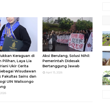
ukkan Keraguan di
Aksi Berulang, Solusi Nihil:
 Pilihan, Laya Lia
Pemerintah Didesak
riani Ukir Cerita
Bertanggung Jawab
 Sebagai Wisudawan
April 15, 2026
k Fakultas Sains dan
ogi UIN Walisongo
ang
 2026