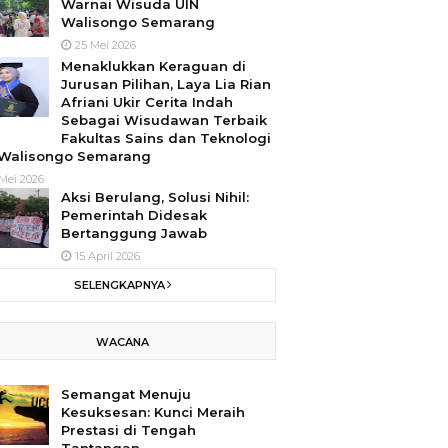
Warnai Wisuda UIN
Walisongo Semarang
25 Mei 2026
Menaklukkan Keraguan di
Jurusan Pilihan, Laya Lia Rian
Afriani Ukir Cerita Indah
Sebagai Wisudawan Terbaik
Fakultas Sains dan Teknologi
 Walisongo Semarang
Mei 2026
Aksi Berulang, Solusi Nihil:
Pemerintah Didesak
Bertanggung Jawab
15 April 2026
SELENGKAPNYA
WACANA
Semangat Menuju
Kesuksesan: Kunci Meraih
Prestasi di Tengah