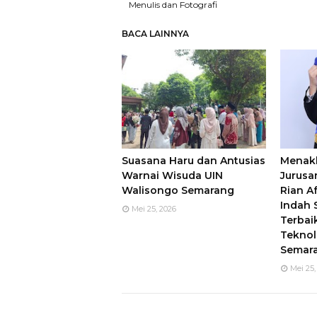
Menulis dan Fotografi
BACA LAINNYA
Suasana Haru dan Antusias
Menakl
Warnai Wisuda UIN
Jurusan
Walisongo Semarang
Rian Af
Indah
Mei 25, 2026
Terbai
Teknol
Semar
Mei 25,