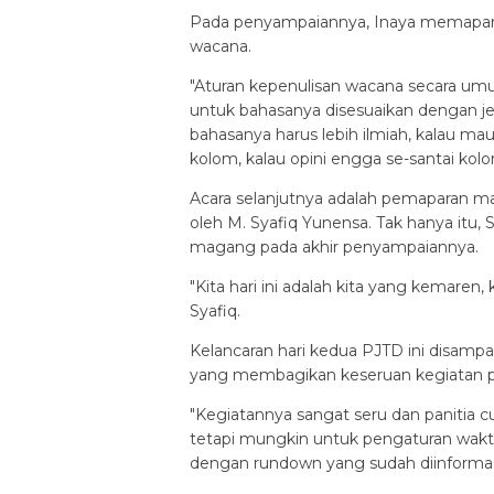
Pada penyampaiannya, Inaya memaparka
wacana.
"Aturan kepenulisan wacana secara umu
untuk bahasanya disesuaikan dengan jen
bahasanya harus lebih ilmiah, kalau mau b
kolom, kalau opini engga se-santai kolom
Acara selanjutnya adalah pemaparan ma
oleh M. Syafiq Yunensa. Tak hanya itu,
magang pada akhir penyampaiannya.
"Kita hari ini adalah kita yang kemaren,
Syafiq.
Kelancaran hari kedua PJTD ini disampa
yang membagikan keseruan kegiatan pa
"Kegiatannya sangat seru dan panitia 
tetapi mungkin untuk pengaturan waktu 
dengan rundown yang sudah diinformas