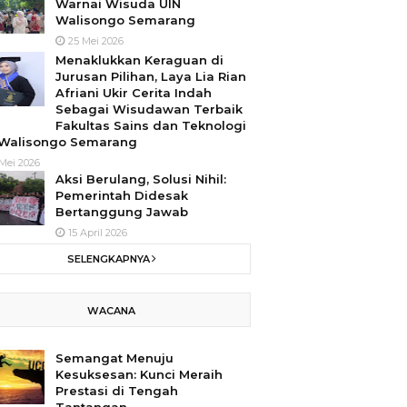
Warnai Wisuda UIN
Walisongo Semarang
25 Mei 2026
Menaklukkan Keraguan di
Jurusan Pilihan, Laya Lia Rian
Afriani Ukir Cerita Indah
Sebagai Wisudawan Terbaik
Fakultas Sains dan Teknologi
 Walisongo Semarang
Mei 2026
Aksi Berulang, Solusi Nihil:
Pemerintah Didesak
Bertanggung Jawab
15 April 2026
SELENGKAPNYA
WACANA
Semangat Menuju
Kesuksesan: Kunci Meraih
Prestasi di Tengah