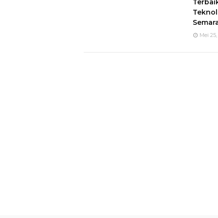
Terbai
Teknol
Semar
Mei 25,