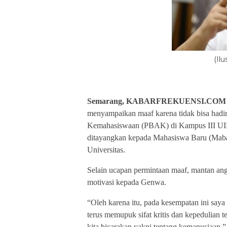
(Il
Semarang, KABARFREKUENSI.COM
menyampaikan maaf karena tidak bisa had
Kemahasiswaan (PBAK) di Kampus III UIN 
ditayangkan kepada Mahasiswa Baru (Mab
Universitas.
Selain ucapan permintaan maaf, mantan ang
motivasi kepada Genwa.
“Oleh karena itu, pada kesempatan ini sa
terus memupuk sifat kritis dan kepedulian 
kita bicarakan yakni tentang kemanusiaan.