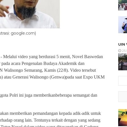
ustrasi: google.com)
UIN
25 
- Melalui video yang berdurasi 5 menit, Novel Baswedan
ir pada acara Pengenalan Budaya Akademik dan
Walisongo Semarang, Kamis (22/8). Video tersebut
a) atau Generasi Walisongo (Genwa)pada saat Expo UKM
gota Polri ini juga memberikanbeberapa semangat dan
ya akan memberikan pemandangan kepada adik-adik untuk
terhadap orang lain. Tentunya terkait dengan yang sedang
” Tutur Novel dalam video yang ditayangkan di Gedung