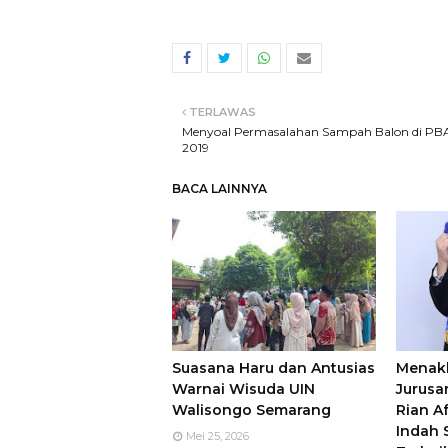
TERLAWAS
Menyoal Permasalahan Sampah Balon di PB
2019
BACA LAINNYA
Suasana Haru dan Antusias
Menakl
Warnai Wisuda UIN
Jurusan
Walisongo Semarang
Rian Af
Indah
Mei 25, 2026