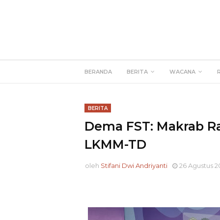
BERANDA
BERITA
WACANA
BERITA
Dema FST: Makrab Ra
LKMM-TD
oleh
Stifani Dwi Andriyanti
26 Agustus 2