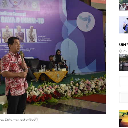
UIN
25 
)
r: Dokumentasi pribadi