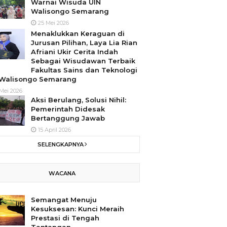
Warnai Wisuda UIN
Walisongo Semarang
25 Mei 2026
Menaklukkan Keraguan di
Jurusan Pilihan, Laya Lia Rian
Afriani Ukir Cerita Indah
Sebagai Wisudawan Terbaik
Fakultas Sains dan Teknologi
 Walisongo Semarang
Mei 2026
Aksi Berulang, Solusi Nihil:
Pemerintah Didesak
Bertanggung Jawab
15 April 2026
SELENGKAPNYA
WACANA
Semangat Menuju
Kesuksesan: Kunci Meraih
Prestasi di Tengah