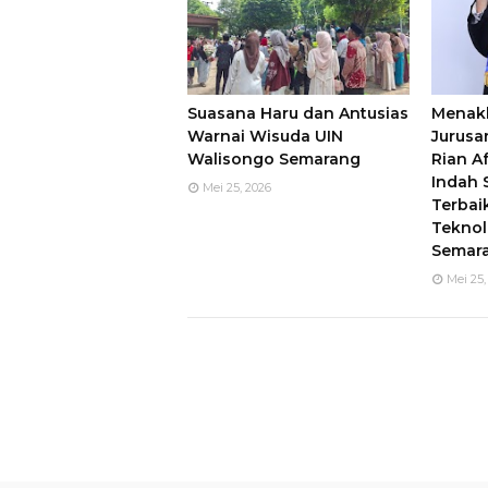
Suasana Haru dan Antusias
Menakl
Warnai Wisuda UIN
Jurusan
Walisongo Semarang
Rian Af
Indah
Mei 25, 2026
Terbai
Teknol
Semar
Mei 25,