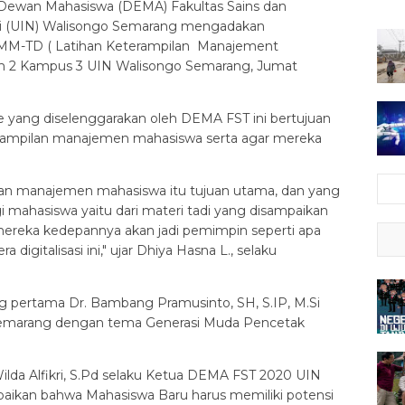
ewan Mahasiswa (DEMA) Fakultas Sains dan
geri (UIN) Walisongo Semarang mengadakan
MM-TD ( Latihan Keterampilan Manajement
um 2 Kampus 3 UIN Walisongo Semarang, Jumat
e yang diselenggarakan oleh DEMA FST ini bertujuan
erampilan manajemen mahasiswa serta agar mereka
lan manajemen mahasiswa itu tujuan utama, dan yang
 mahasiswa yaitu dari materi tadi yang disampaikan
reka kedepannya akan jadi pemimpin seperti apa
gitalisasi ini," ujar Dhiya Hasna L., selaku
yang pertama Dr. Bambang Pramusinto, SH, S.IP, M.Si
 Semarang dengan tema Generasi Muda Pencetak
ilda Alfikri, S.Pd selaku Ketua DEMA FST 2020 UIN
ikan bahwa Mahasiswa Baru harus memiliki potensi