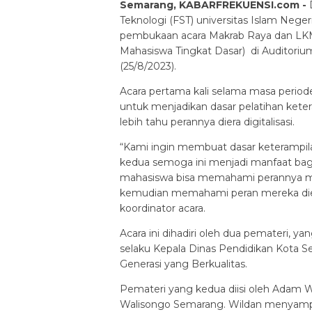
Semarang, KABARFREKUENSI.com -
D
Teknologi (FST) universitas Islam Ne
pembukaan acara Makrab Raya dan LK
Mahasiswa Tingkat Dasar) di Auditori
(25/8/2023).
Acara pertama kali selama masa period
untuk menjadikan dasar pelatihan ket
lebih tahu perannya diera digitalisasi.
“Kami ingin membuat dasar keterampi
kedua semoga ini menjadi manfaat bagi
mahasiswa bisa memahami perannya me
kemudian memahami peran mereka diera di
koordinator acara.
Acara ini dihadiri oleh dua pemateri, 
selaku Kepala Dinas Pendidikan Kota
Generasi yang Berkualitas.
Pemateri yang kedua diisi oleh Adam W
Walisongo Semarang. Wildan menyampa