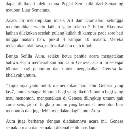
dapat dinikmati oleh semua Pegiat Sen
baik
i dari Semarang
maupun Luar Semarang.
Acara ini menampilkan musik Art dan Dramatari, sehingga
membutuhkan waktu latihan yaitu selama 2 bulan.
Biasanya
l
atihan dilakukan setelah pulang kuliah
di kampus
pada
sore hari
hingga malam hari, pukul
4 sampai 10 malam. Mereka
melakukan olah
r
asa, olah
v
okal dan olah tubuh.
Bunga Sefilla
Aura
,
selaku ketua panitia acara
mengatakan
bahwa
selain memeriahkan hari lahir Genesa,
acara ini
sebagai
hiburan bagi penonton dan untuk mengenalkan Genesa ke
khalayak umum.
“
T
ujuannya yaitu untuk memeriahkan hari lahir Genesa yang
ke-7, untuk sebagai hiburan bagi yang tiketin hiburan bagi yang
mau menonton, mengenalkan di Genesa dilingkup umum gak
c
uma seni, jadi di lingkup umum yang berminat menonton bisa
menonton dan juga lebih mendalam lagi” tutur Aura
Aura juga berharap dengan diadakannya acara ini, Genesa
semakin maju dan semakin dikenal lebih luas lagi.