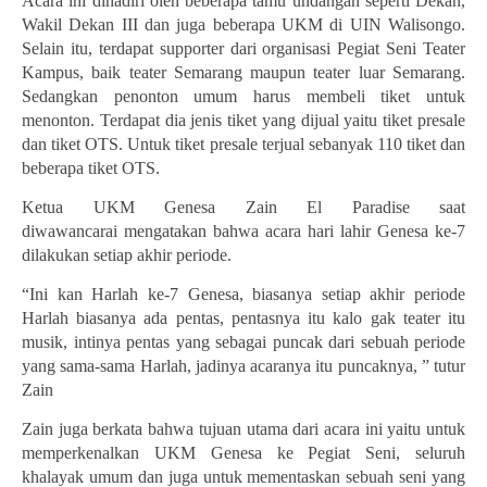
Acara
ini dihadiri oleh
beberapa tamu undangan
seperti
Dekan,
Wakil Dekan
III
dan
juga beberapa UKM di UIN Walisongo
.
Selain itu, t
erd
a
pat
supporter dari
organisasi Pegiat Seni Teater
Kampus,
baik
teater Semarang
maupun
t
eater luar Semarang.
Sedangkan penonton umum harus membeli tiket untuk
menonton. Terdapat dia jenis tiket yang dijual yaitu tiket
pre
sale
dan tiket OTS
. Untuk tiket presale terjual sebanyak
110 tiket
dan
beberapa tiket OTS.
Ketua UKM Genesa Zain El Paradise saat
diwawancarai
mengatakan bahwa acara har
i
lah
ir
Genesa ke-7
dilakukan setiap akhir periode.
“Ini kan Harlah ke-7 Genesa, biasanya setiap akhir periode
Harlah biasanya ada pentas, pentasnya itu kalo gak teater itu
musik, intinya pentas yang sebagai puncak dari sebuah periode
yang sama-sama Harlah, jadinya acaranya itu puncaknya, ” tutur
Zain
Zain juga berkata bahwa tujuan utama dari acara ini yaitu untuk
memperkenalkan UKM Genesa ke Pegiat Seni, seluruh
khalayak umum dan juga untuk mementaskan sebuah seni yang