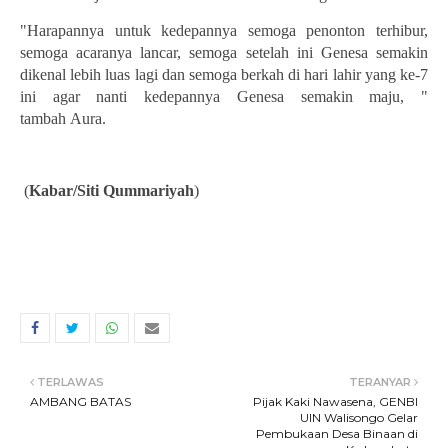
"Harapannya untuk kedepannya
semoga
p
enonton terhibur,
semoga acaranya lancar, semoga setelah ini Genesa semakin
dikenal lebih l
uas lagi
dan semoga berkah di hari lahir yang ke-7
ini
agar nanti kedepannya Genesa
semakin maju, "
tambah
Aura.
(
Kabar/
Siti Qummariyah
)
TERLAWAS
TERANYAR
AMBANG BATAS
Pijak Kaki Nawasena, GENBI
UIN Walisongo Gelar
Pembukaan Desa Binaan di