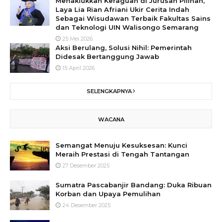
Menaklukkan Keraguan di Jurusan Pilihan,
Laya Lia Rian Afriani Ukir Cerita Indah
Sebagai Wisudawan Terbaik Fakultas Sains
dan Teknologi UIN Walisongo Semarang
25 Mei 2026
Aksi Berulang, Solusi Nihil: Pemerintah
Didesak Bertanggung Jawab
15 April 2026
SELENGKAPNYA
WACANA
Semangat Menuju Kesuksesan: Kunci
Meraih Prestasi di Tengah Tantangan
27 Desember 2025
Sumatra Pascabanjir Bandang: Duka Ribuan
Korban dan Upaya Pemulihan
24 Desember 2025