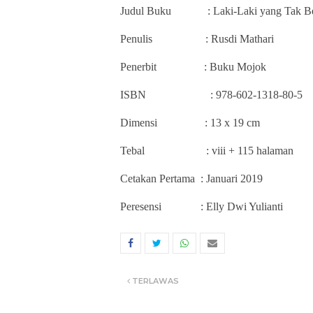
Judul Buku
: Laki-Laki yang Tak B
Penulis
: Rusdi Mathari
Pener
b
it
: Buku Mojok
ISBN
: 978-602-1318-80-5
Dimensi
: 13 x 19 cm
Tebal
: viii + 115 halaman
Cetakan Pertama
: Januari 2019
Peresensi
: Elly Dwi Yulianti
TERLAWAS