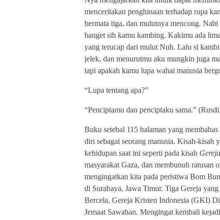
menceritakan penghinaan terhadap rupa kam
bermata tiga, dan mulutnya mencong. Nabi N
banget sih kamu kambing. Kakimu ada lima
yang terucap dari mulut Nuh. Lalu si kam
jelek, dan menurutmu aku mungkin juga mak
tapi apakah kamu lupa wahai manusia berg
“Lupa tentang apa?”
“Penciptamu dan penciptaku sama.” (Rusdi,
Buku setebal 115 halaman yang membahas me
diri sebagai seorang manusia. Kisah-kisah
kehidupan saat ini seperti pada kisah
Gerej
masyarakat Gaza, dan membunuh ratusan or
mengingatkan kita pada peristiwa Bom Bunu
di Surabaya, Jawa Timur. Tiga Gereja yang 
Bercela, Gereja Kristen Indonesia (GKI) D
Jemaat Sawahan. Mengingat kembali kejadi