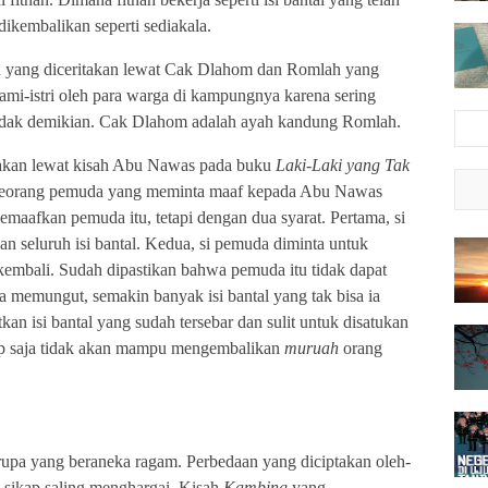
ikembalikan seperti sediakala.
h yang diceritakan lewat Cak Dlahom dan Romlah yang
ami-istri oleh para warga di kampungnya karena sering
idak demikian. Cak Dlahom adalah ayah kandung Romlah.
itakan lewat kisah Abu Nawas pada buku
Laki-Laki yang Tak
 seorang pemuda yang meminta maaf kepada Abu Nawas
aafkan pemuda itu, tetapi dengan dua syarat. Pertama, si
 seluruh isi bantal. Kedua, si pemuda diminta untuk
kembali. Sudah dipastikan bahwa pemuda itu tidak dapat
a memungut, semakin banyak isi bantal yang tak bisa ia
kan isi bantal yang sudah tersebar dan sulit untuk disatukan
etap saja tidak akan mampu mengembalikan
muruah
orang
upa yang beraneka ragam. Perbedaan yang diciptakan oleh-
 sikap saling menghargai. Kisah
Kambing
yang