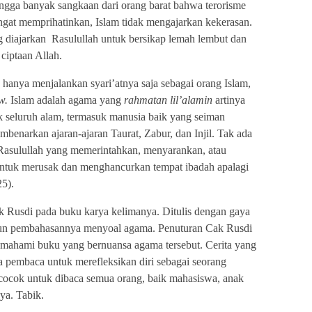
hingga banyak sangkaan dari orang barat bahwa terorisme
angat memprihatinkan, Islam tidak mengajarkan kekerasan.
g diajarkan
Rasulullah untuk bersikap lemah lembut dan
ciptaan Allah.
k hanya menjalankan syari’atnya saja sebagai orang Islam,
w.
Islam adalah agama yang
rahmatan lil’alamin
artinya
 seluruh alam, termasuk manusia baik yang seiman
benarkan ajaran-ajaran Taurat, Zabur, dan Injil. Tak ada
s Rasulullah yang memerintahkan, menyarankan, atau
ntuk merusak dan menghancurkan tempat ibadah apalagi
25).
ak Rusdi pada buku karya kelimanya. Ditulis dengan gaya
upun pembahasannya menyoal agama. Penuturan Cak Rusdi
mahami buku yang bernuansa agama tersebut. Cerita yang
 pembaca untuk merefleksikan diri sebagai seorang
cocok untuk dibaca semua orang, baik mahasiswa, anak
ya. Tabik.