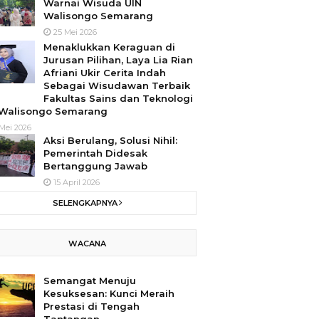
Warnai Wisuda UIN
Walisongo Semarang
25 Mei 2026
Menaklukkan Keraguan di
Jurusan Pilihan, Laya Lia Rian
Afriani Ukir Cerita Indah
Sebagai Wisudawan Terbaik
Fakultas Sains dan Teknologi
 Walisongo Semarang
Mei 2026
Aksi Berulang, Solusi Nihil:
Pemerintah Didesak
Bertanggung Jawab
15 April 2026
SELENGKAPNYA
WACANA
Semangat Menuju
Kesuksesan: Kunci Meraih
Prestasi di Tengah