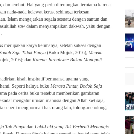
n, dan lembut. Hal yang perlu direnungkan terutama karena
gan nada-nada kelewat keras, sehingga terkesan
ian, Islam mengajarkan segala sesuatu dengan santun dan
asulullah
saw
dalam menyampaikan dakwah, yaitu dengan
.
gis
merupakan karya kelimanya, setelah sukses dengan
 Bodoh Saja Tidak Punya
(Buku Mojok, 2016);
Mereka
jok, 2016); dan
Karena Jurnalisme Bukan Monopoli
dirkan kisah inspiratif bernuansa agama yang
hami. Seperti halnya buku
Merasa Pintar, Bodoh Saja
tama pada cerita buku tersebut memberikan gambaran
sekadar mengatur urusan manusia dengan Allah
swt
saja,
a seperti menghormati hak orang lain, tolong-menolong,
aja Tak Punya
dan
Laki-Laki yang Tak Berhenti Menangis
 fitnah. Dimana fitnah bekerja seperti isi bantal yang telah