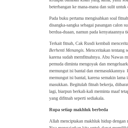
beterbangan ke mana-mana dan sulit untuk d
Pada buku pertama mengisahkan soal fitna
disangka-sangka sebagai pasangan calon su
berdua-duaan, namun pada kenyataannya t
Terkait fitnah, Cak Rusdi kembali mencer
Berhenti Menangis.
Menceritakan tentang
karena sudah memfitnahnya. Abu Nawas mem
pemuda diminta mengoyak dan mengeluarkan
memungut isi bantal dan memasukkannya
memungut isi bantal, karena semakin lama i
masukkan. Begitulah fitnah bekerja, diibarat
lagi, biarpun berkali-kali meminta maaf t
yang difitnah seperti sediakala.
Rupa setiap makhluk berbeda
Allah menciptakan makhluk hidup dengan r
Nya mengajarkan kita untuk dapat memiliki