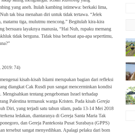
bing yang aneh. Itulah kambing istimewa: berkaki lima,
uh tak bisa menahan diri untuk tidak tertawa. “Jelek
, matamu tiga, mulutmu mencong.” Begitulah kira-kira
bing bersuara layaknya manusia, “Hai Nuh, rupaku memang
hluk tidak berguna. Tidak bisa berbuat apa-apa sepertimu,
una?”
 2019: 74)
ngenai kisah-kisah Islami merupakan bagian dari refleksi
 yang diangkat Cak Rusdi pun sangat mencerminkan kondisi
a.
Mengisahkan tentang pengeboman Israel terhadap
ang Palestina termasuk warga Kristen. Pada kisah
Gereja
h Diri, yang terjadi satu tahun silam, pada 13-14 Mei 2018
terkena ledakan, diantaranya
di Gereja Santa Maria Tak
iponegoro, dan Gereja Pantekosta Pusat Surabaya (GPPS)
an tersebut sangat menyedihkan. Apalagi pelaku dari bom