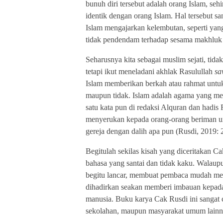
bunuh diri tersebut adalah orang Islam, se
identik dengan orang Islam. Hal tersebut s
Islam mengajarkan kelembutan, seperti yan
tidak pendendam terhadap sesama makhluk 
Seharusnya kita sebagai muslim sejati, tida
tetapi ikut meneladani akhlak Rasulullah
sa
Islam memberikan berkah atau rahmat untuk
maupun tidak. Islam adalah agama yang mem
satu kata pun di redaksi Alquran dan hadi
menyerukan kepada orang-orang beriman u
gereja dengan dalih apa pun (Rusdi, 2019: 
Begitulah sekilas kisah yang diceritakan C
bahasa yang santai dan tidak kaku. Wala
begitu lancar, membuat pembaca mudah me
dihadirkan seakan memberi imbauan kepada
manusia.
Buku karya Cak Rusdi ini sangat 
sekolahan, maupun masyarakat umum lainn