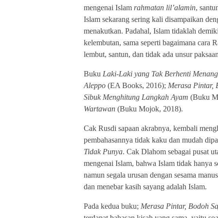
mengenai Islam
rahmatan lil’alamin
, santu
Islam sekarang sering kali disampaikan den
menakutkan. Padahal, Islam tidaklah demik
kelembutan, sama seperti bagaimana cara R
lembut, santun, dan tidak ada unsur paksaan
Buku
Laki-Laki yang Tak Berhenti Menan
Aleppo
(EA Books, 2016);
Merasa Pintar,
Sibuk Menghitung Langkah Ayam
(Buku Mo
Wartawan
(Buku Mojok, 2018).
Cak Rusdi sapaan akrabnya, kembali mengha
pembahasannya tidak kaku dan mudah dipa
Tidak Punya
. Cak Dlahom sebagai pusat u
mengenai Islam, bahwa Islam tidak hanya 
namun segala urusan dengan sesama manusi
dan menebar kasih sayang adalah Islam.
Pada kedua buku;
Merasa Pintar, Bodoh S
terdapat bahasan kisah yang sama, yaitu soal