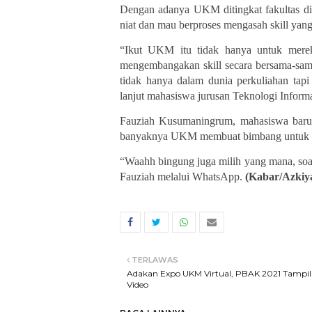
Dengan adanya UKM ditingkat fakultas d
niat dan mau berproses mengasah skill yang 
“Ikut UKM itu tidak hanya untuk merek
mengembangakan skill secara bersama-sam
tidak hanya dalam dunia perkuliahan tap
lanjut
mahasiswa jurusan Teknologi Informa
Fauziah Kusumaningrum, mahasiswa baru
banyaknya UKM membuat bimbang untuk b
“Waahh bingung juga milih yang mana, soa
F
auziah melalui Whats
A
pp.
(Kabar/Azkiy
TERLAWAS
Adakan Expo UKM Virtual, PBAK 2021 Tampil
Video