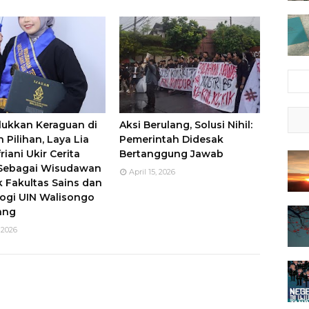
ukkan Keraguan di
Aksi Berulang, Solusi Nihil:
 Pilihan, Laya Lia
Pemerintah Didesak
riani Ukir Cerita
Bertanggung Jawab
 Sebagai Wisudawan
April 15, 2026
k Fakultas Sains dan
ogi UIN Walisongo
ang
 2026