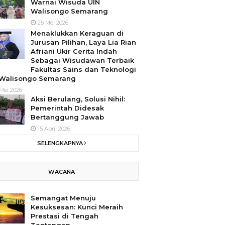
Warnai Wisuda UIN
Walisongo Semarang
25 Mei 2026
Menaklukkan Keraguan di
Jurusan Pilihan, Laya Lia Rian
Afriani Ukir Cerita Indah
Sebagai Wisudawan Terbaik
Fakultas Sains dan Teknologi
 Walisongo Semarang
Mei 2026
Aksi Berulang, Solusi Nihil:
Pemerintah Didesak
Bertanggung Jawab
15 April 2026
SELENGKAPNYA
WACANA
Semangat Menuju
Kesuksesan: Kunci Meraih
Prestasi di Tengah