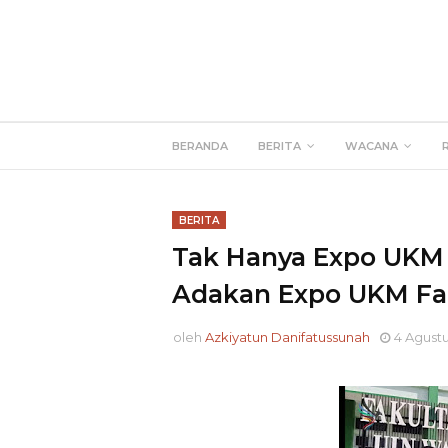
BERANDA
BERITA
WACANA
BERITA
Tak Hanya Expo UKM 
Adakan Expo UKM Fa
oleh
Azkiyatun Danifatussunah
4 Agustu