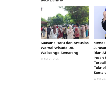
BACA LAINNYA
Suasana Haru dan Antusias
Menakl
Warnai Wisuda UIN
Jurusan
Walisongo Semarang
Rian Af
Indah
Mei 25, 2026
Terbai
Teknol
Semar
Mei 25,